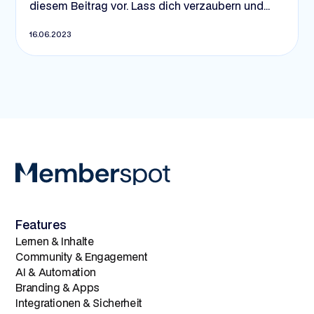
diesem Beitrag vor. Lass dich verzaubern und
inspirieren von kreativen Hinguckern und
16.06.2023
spannenden Anwendungsfällen. Los geht's! 😍
Features
Lernen & Inhalte
Community & Engagement
AI & Automation
Branding & Apps
Integrationen & Sicherheit