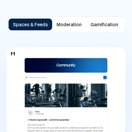
Spaces & Feeds
Moderation
Gamification
M