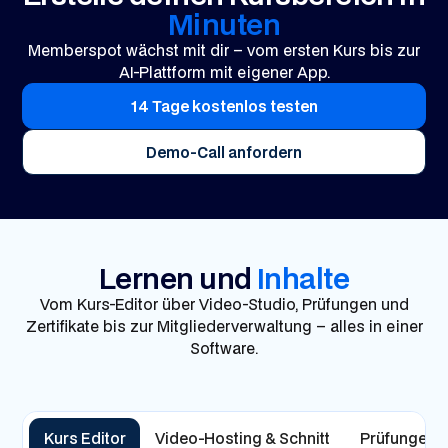
Minuten
Memberspot wächst mit dir – vom ersten Kurs bis zur
AI-Plattform mit eigener App.
14 Tage kostenlos testen
Demo-Call anfordern
Lernen und
Inhalte
Vom Kurs-Editor über Video-Studio, Prüfungen und
Zertifikate bis zur Mitgliederverwaltung – alles in einer
Software.
Kurs Editor
Video-Hosting & Schnitt
Prüfungen & 