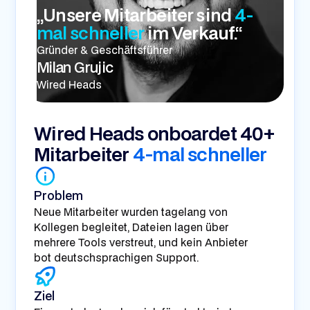
„Unsere Mitarbeiter sind
4-
mal schneller
im Verkauf.“
Gründer & Geschäftsführer
Milan Grujic
Wired Heads
Wired Heads onboardet 40+
Mitarbeiter
4-mal schneller
Problem
Neue Mitarbeiter wurden tagelang von
Kollegen begleitet, Dateien lagen über
mehrere Tools verstreut, und kein Anbieter
bot deutschsprachigen Support.
Ziel