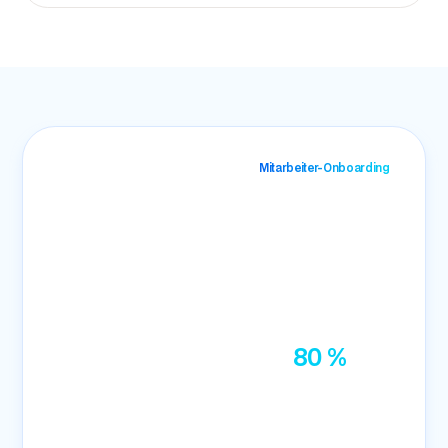
Mitarbeiter-Onboarding
„Unsere Mitarbeiter-
Zufriedenheit ist um
80 %
gestiegen.“
Head of Administration
Markus Hilker