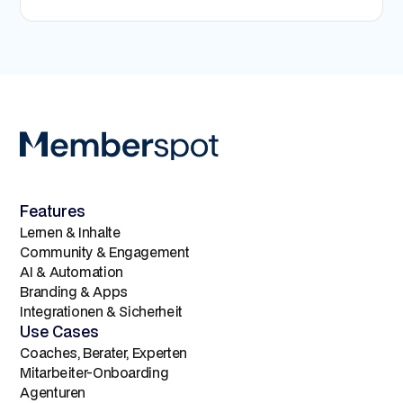
Skalierbarkeit und Anpassbarkeit sind Kern des
Du kannst Memberspot zum Start kostenlos
Systems.
testen. Zahlungsdetails musst du dafür nicht
hinterlegen. Alle Premium-Features stehen dir 14
Tage lang kostenlos zur Verfügung.
Features
Lernen & Inhalte
Community & Engagement
AI & Automation
Branding & Apps
Integrationen & Sicherheit
Use Cases
Coaches, Berater, Experten
Mitarbeiter-Onboarding
Agenturen