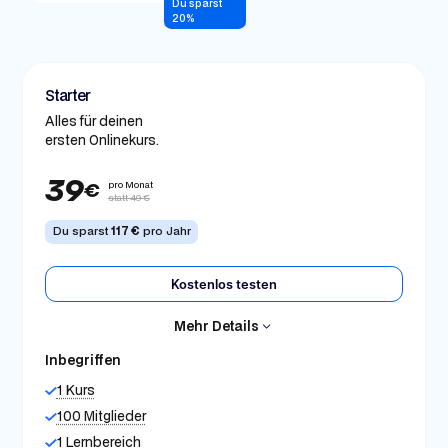
Du sparst
20%
Starter
Alles für deinen
ersten Onlinekurs.
39
pro Monat
€
statt 49 €
Du sparst
117 €
pro Jahr
Kostenlos testen
Mehr Details
Inbegriffen
1 Kurs
100 Mitglieder
1 Lernbereich