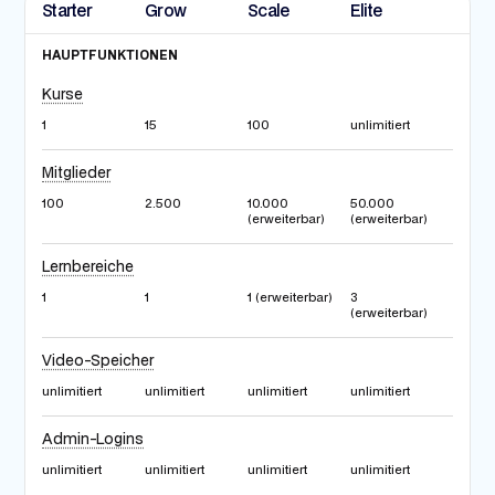
Starter
Grow
Scale
Elite
HAUPTFUNKTIONEN
Kurse
1
15
100
unlimitiert
Mitglieder
100
2.500
10.000
50.000
(erweiterbar)
(erweiterbar)
Lernbereiche
1
1
1 (erweiterbar)
3
(erweiterbar)
Video-Speicher
unlimitiert
unlimitiert
unlimitiert
unlimitiert
Admin-Logins
unlimitiert
unlimitiert
unlimitiert
unlimitiert