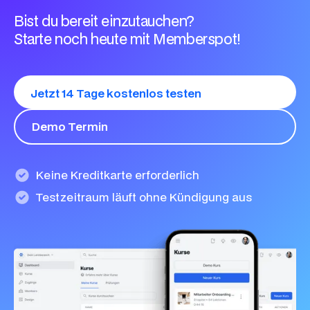
Bist du bereit einzutauchen?
Starte noch heute mit Memberspot!
Jetzt 14 Tage kostenlos testen
Demo Termin
Keine Kreditkarte erforderlich
Testzeitraum läuft ohne Kündigung aus