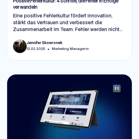
Positive Fehlerkultur: 4 Schritte, die Fehler in Erfolge
verwandeln
Eine positive Fehlerkultur fördert Innovation,
stärkt das Vertrauen und verbessert die
Zusammenarbeit im Team. Fehler werden nicht
als Rückschläge, sondern als Lernchancen
gesehen. In 4 Schritten – durch offenes
Jennifer Skowronek
•
12.02.2025
Marketing Managerin
Feedback, Vorbildfunktion der Führungskräfte,
klare Prozesse und passende Tools – können
Unternehmen diese Kultur etablieren und
langfristig erfolgreicher werden.