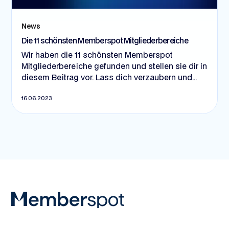
News
Die 11 schönsten Memberspot Mitgliederbereiche
Wir haben die 11 schönsten Memberspot
Mitgliederbereiche gefunden und stellen sie dir in
diesem Beitrag vor. Lass dich verzaubern und
inspirieren von kreativen Hinguckern und
16.06.2023
spannenden Anwendungsfällen. Los geht's! 😍