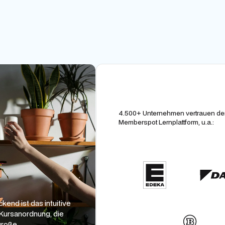
4.500+ Unternehmen vertrauen der
Memberspot Lernplattform, u.a.:
 ist das intuitive
rsanordnung, die
oße