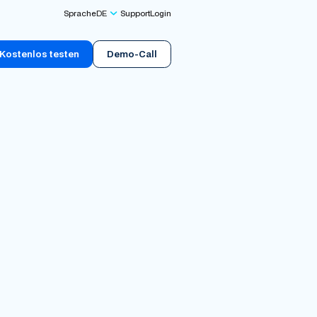
Sprache
DE
Support
Login
Kostenlos testen
Demo-Call