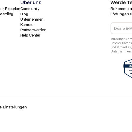
Über uns
Werde Te
er, Experten
Community
Bekomme al
boarding
Blog
Lösungen u
Unternehmen
Karriere
Partner werden
Help Center
Mit deiner Anm
unserer Daten
und stimmst zu
Unternehmen z
e-Einstellungen