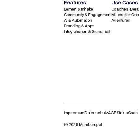
Features
Use Cases
Lernen & Inhalte
Coaches, Berat
Community & Engagement
Mitarbeiter-On
AI & Automation
Agenturen
Branding & Apps
Integrationen & Sicherheit
Impressum
Datenschutz
AGB
Status
Cooki
© 2026 Memberspot