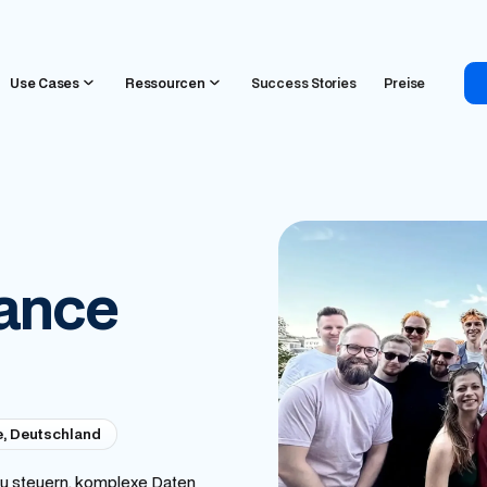
Use Cases
Ressourcen
Success Stories
Preise
nance
, Deutschland
 zu steuern, komplexe Daten