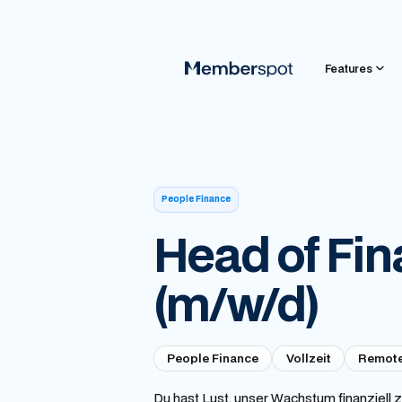
Features
People Finance
Head of Fi
(m/w/d)
People Finance
Vollzeit
Remote
Du hast Lust, unser Wachstum finanziell