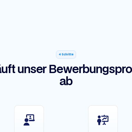
4 Schritte
äuft unser Bewerbungspr
ab