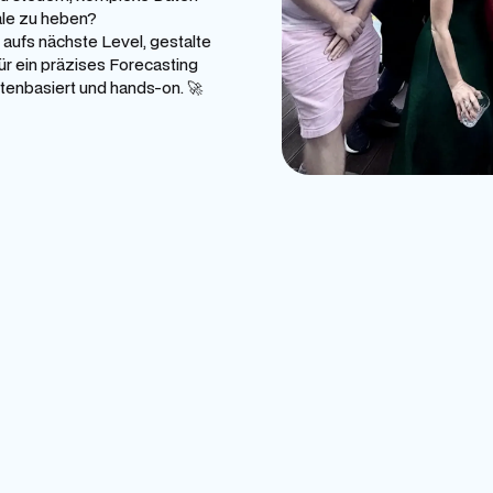
ale zu heben?
aufs nächste Level, gestalte
ür ein präzises Forecasting
enbasiert und hands-on. 🚀