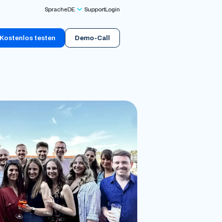
Sprache
DE
Support
Login
Kostenlos testen
Demo-Call