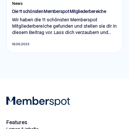
News
Die 11 schönsten Memberspot Mitgliederbereiche
Wir haben die 11 schönsten Memberspot
Mitgliederbereiche gefunden und stellen sie dir in
diesem Beitrag vor. Lass dich verzaubern und
inspirieren von kreativen Hinguckern und
16.06.2023
spannenden Anwendungsfällen. Los geht's! 😍
Features
Lernen & Inhalte