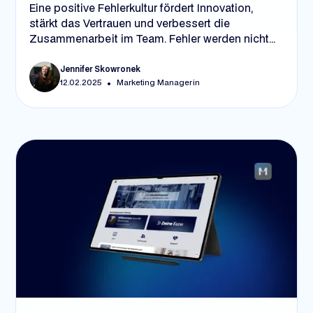
Eine positive Fehlerkultur fördert Innovation,
stärkt das Vertrauen und verbessert die
Zusammenarbeit im Team. Fehler werden nicht
als Rückschläge, sondern als Lernchancen
gesehen. In 4 Schritten – durch offenes
Jennifer Skowronek
•
12.02.2025
Marketing Managerin
Feedback, Vorbildfunktion der Führungskräfte,
klare Prozesse und passende Tools – können
Unternehmen diese Kultur etablieren und
langfristig erfolgreicher werden.