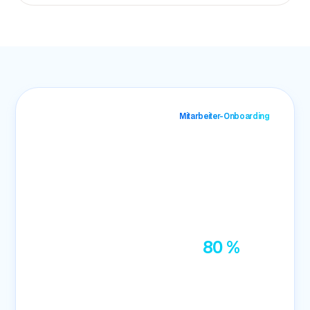
Mitarbeiter-Onboarding
„Unsere Mitarbeiter-
Zufriedenheit ist um
80 %
gestiegen.“
Head of Administration
Markus Hilker