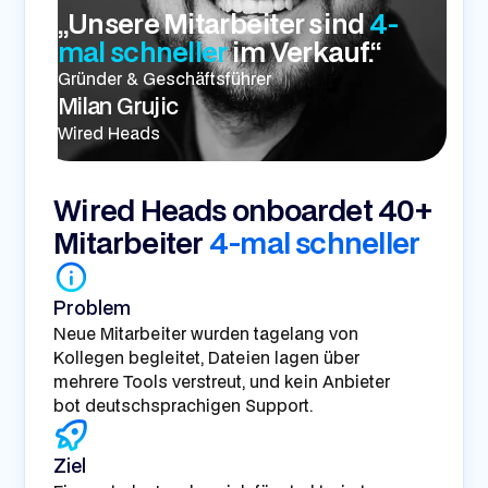
„Unsere Mitarbeiter sind
4-
mal schneller
im Verkauf.“
Gründer & Geschäftsführer
Milan Grujic
Wired Heads
Wired Heads onboardet 40+
Mitarbeiter
4-mal schneller
Problem
Neue Mitarbeiter wurden tagelang von
Kollegen begleitet, Dateien lagen über
mehrere Tools verstreut, und kein Anbieter
bot deutschsprachigen Support.
Ziel