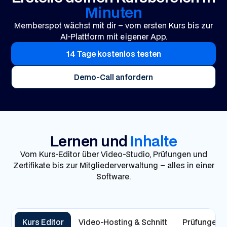
Minuten
Memberspot wächst mit dir – vom ersten Kurs bis zur
AI-Plattform mit eigener App.
14 Tage kostenlos testen
Demo-Call anfordern
Lernen und
Inhalte
Vom Kurs-Editor über Video-Studio, Prüfungen und
Zertifikate bis zur Mitgliederverwaltung – alles in einer
Software.
Kurs Editor
Video-Hosting & Schnitt
Prüfungen & 