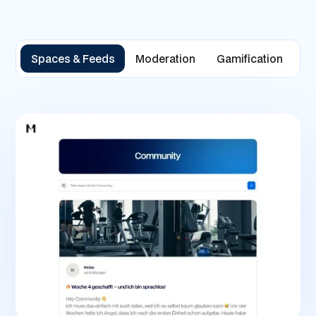
Spaces & Feeds
Moderation
Gamification
M