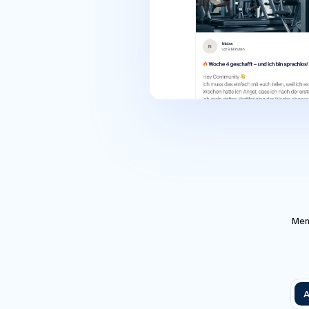
Mem
A