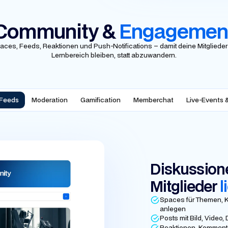
Community &
Engagemen
aces, Feeds, Reaktionen und Push-Notifications – damit deine Mitglieder
Lernbereich bleiben, statt abzuwandern.
 Feeds
Moderation
Gamification
Memberchat
Live-Events 
Diskussione
Mitglieder
l
Spaces für Themen, K
anlegen
Posts mit Bild, Video,
Reaktionen, Komment