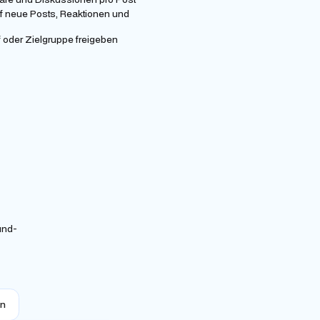
uf neue Posts, Reaktionen und
f oder Zielgruppe freigeben
und-
en