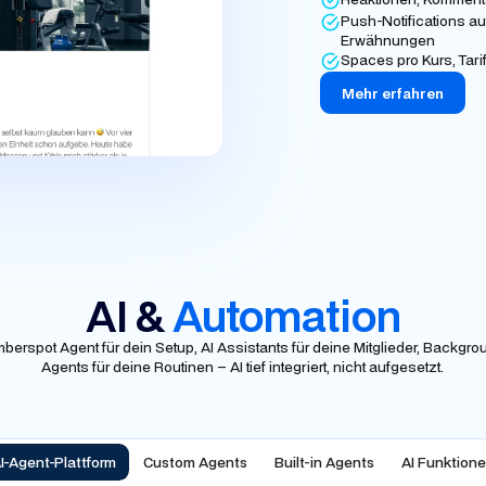
Push-Notifications a
Erwähnungen
Spaces pro Kurs, Tari
Mehr erfahren
AI &
Automation
berspot Agent für dein Setup, AI Assistants für deine Mitglieder, Backgro
Agents für deine Routinen – AI tief integriert, nicht aufgesetzt.
I-Agent-Plattform
Custom Agents
Built-in Agents
AI Funktion