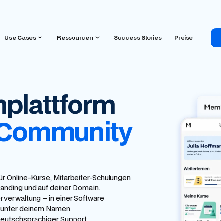
Use Cases
Ressourcen
Success Stories
Preise
nplattform
 Community
ür Online-Kurse, Mitarbeiter-Schulungen
anding und auf deiner Domain.
erverwaltung – in einer Software
, unter deinem Namen
eutschsprachiger Support