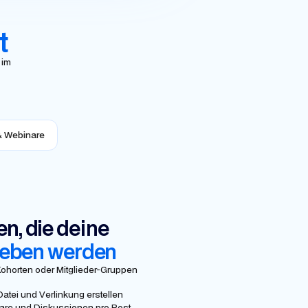
t
 im
& Webinare
n, die deine
ieben werden
ohorten oder Mitglieder-Gruppen
 Datei und Verlinkung erstellen
are und Diskussionen pro Post