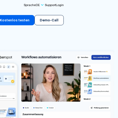
Sprache
DE
Support
Login
Kostenlos testen
Demo-Call