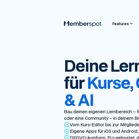
Features
Deine Ler
für
Kurse,
& AI
Bau deinen eigenen Lernbereich – f
oder eine Community – in deinem Br
Vom Kurs-Editor bis zur Mitglied
Eigene Apps für iOS und Android
DSGVO-konform, EU-gehostet, d